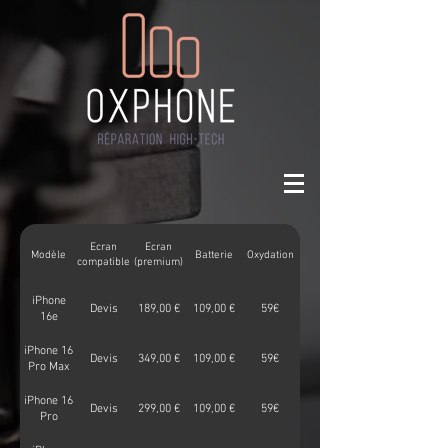
Ecran
Ecran
Modèle
Batterie
Oxydation
(compatible)
(premium)
iPhone
Devis
189,00 €
109,00 €
59€
16e
iPhone 16
Devis
349,00 €
109,00 €
59€
Pro Max
iPhone 16
Devis
299,00 €
109,00 €
59€
Pro